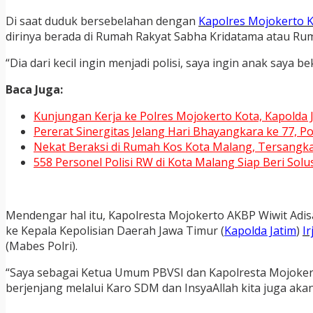
Di saat duduk bersebelahan dengan
Kapolres Mojokerto 
dirinya berada di Rumah Rakyat Sabha Kridatama atau Rum
“Dia dari kecil ingin menjadi polisi, saya ingin anak saya
Baca Juga:
Kunjungan Kerja ke Polres Mojokerto Kota, Kapolda
Pererat Sinergitas Jelang Hari Bhayangkara ke 77, 
Nekat Beraksi di Rumah Kos Kota Malang, Tersangka
558 Personel Polisi RW di Kota Malang Siap Beri Sol
Mendengar hal itu, Kapolresta Mojokerto AKBP Wiwit Adi
ke Kepala Kepolisian Daerah Jawa Timur (
Kapolda Jatim
)
I
(Mabes Polri).
“Saya sebagai Ketua Umum PBVSI dan Kapolresta Mojokerto
berjenjang melalui Karo SDM dan InsyaAllah kita juga aka