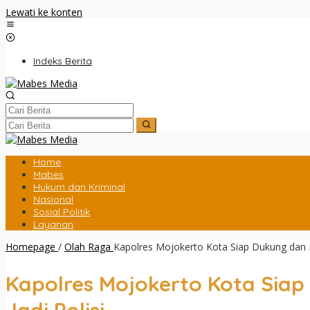
Lewati ke konten
Indeks Berita
Home
Mabes
Hukum dan Kriminal
Nasional
Sosial Politik
Layanan
Homepage
/
Olah Raga
Kapolres Mojokerto Kota Siap Dukung dan K
Kapolres Mojokerto Kota Sia