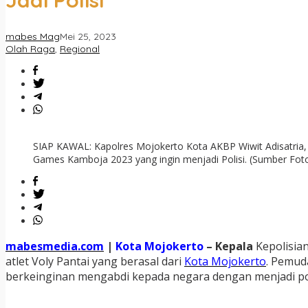
Jadi Polisi
mabes Mag
Mei 25, 2023
Olah Raga
,
Regional
SIAP KAWAL: Kapolres Mojokerto Kota AKBP Wiwit Adisatria, S
Games Kamboja 2023 yang ingin menjadi Polisi. (Sumber Foto: 
mabesmedia.com
|
Kota Mojokerto
– Kepala
Kepolisia
atlet Voly Pantai yang berasal dari
Kota Mojokerto
. Pemud
berkeinginan mengabdi kepada negara dengan menjadi pol