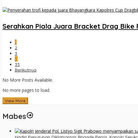
Serahkan Piala Juara Bracket Drag Bike
1
2
3
…
33
Berikutnya
No More Posts Available.
No more pages to load.
View More
Mabes
Hadiri Penutupan Diklatsarnas Brigade Persis, Kapolri Ser