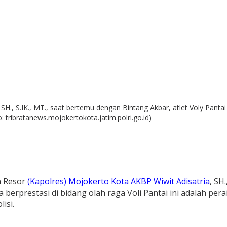
H., S.IK., MT., saat bertemu dengan Bintang Akbar, atlet Voly Panta
tribratanews.mojokertokota.jatim.polri.go.id)
n Resor
(Kapolres) Mojokerto Kota
AKBP Wiwit Adisatria
, SH
a berprestasi di bidang olah raga Voli Pantai ini adalah p
isi.