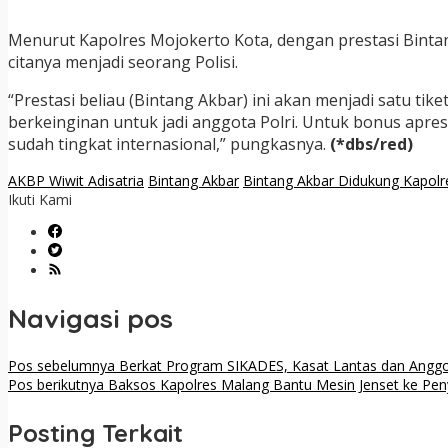
Menurut Kapolres Mojokerto Kota, dengan prestasi Bintang
citanya menjadi seorang Polisi.
“Prestasi beliau (Bintang Akbar) ini akan menjadi satu tik
berkeinginan untuk jadi anggota Polri. Untuk bonus apres
sudah tingkat internasional,” pungkasnya.
(*dbs/red)
AKBP Wiwit Adisatria
Bintang Akbar
Bintang Akbar Didukung Kapolre
Ikuti Kami
Navigasi pos
Pos sebelumnya
Berkat Program SIKADES, Kasat Lantas dan Angg
Pos berikutnya
Baksos Kapolres Malang Bantu Mesin Jenset ke Peny
Posting Terkait