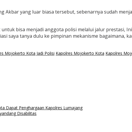
 Akbar yang luar biasa tersebut, sebenarnya sudah menjadi
et untuk bisa menjadi anggota polisi melalui jalur prestasi,
iasi saya tanya dulu ke pimpinan mekanisme bagaimana, kare
s Mojokerto Kota Jadi Polisi
Kapolres Mojokerto Kota
Kapolres Mojo
ota Dapat Penghargaan Kapolres Lumajang
andang Disabilitas