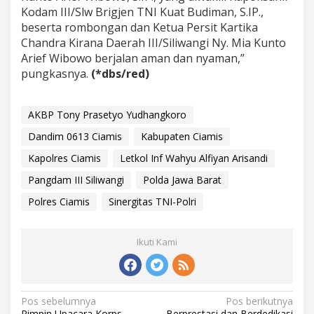
Kodam III/Slw Brigjen TNI Kuat Budiman, S.IP.,
beserta rombongan dan Ketua Persit Kartika
Chandra Kirana Daerah III/Siliwangi Ny. Mia Kunto
Arief Wibowo berjalan aman dan nyaman,”
pungkasnya.
(*dbs/red)
AKBP Tony Prasetyo Yudhangkoro
Dandim 0613 Ciamis
Kabupaten Ciamis
Kapolres Ciamis
Letkol Inf Wahyu Alfiyan Arisandi
Pangdam III Siliwangi
Polda Jawa Barat
Polres Ciamis
Sinergitas TNI-Polri
Ikuti Kami
N
Pos sebelumnya
Pos berikutnya
Pimpin Upacara Korps
Berprestasi dan Berdedikasi