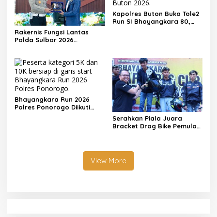
Kapolres Buton Buka Tole2
Run SI Bhayangkara 80,
Pererat Sinergi dengan
Rakernis Fungsi Lantas
Masyarakat
Polda Sulbar 2026
Menghadirkan Para Pakar
Hingga Motivator Nasional
Bhayangkara Run 2026
Polres Ponorogo Diikuti
1.500 Pelari, Wujud Sinergi
Serahkan Piala Juara
Polri dan Masyarakat
Bracket Drag Bike Pemula
2026, Kapolres Pekalongan
Dorong Pembalap
Tinggalkan Balap Liar
View More