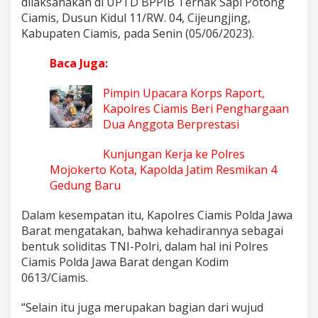
dilaksanakan di UPTD BPPIB Ternak Sapi Potong
n
Ciamis, Dusun Kidul 11/RW. 04, Cijeungjing,
g
Kabupaten Ciamis, pada Senin (05/06/2023).
Baca Juga:
Pimpin Upacara Korps Raport,
Kapolres Ciamis Beri Penghargaan
Dua Anggota Berprestasi
Kunjungan Kerja ke Polres
Mojokerto Kota, Kapolda Jatim Resmikan 4
Gedung Baru
Dalam kesempatan itu, Kapolres Ciamis Polda Jawa
Barat mengatakan, bahwa kehadirannya sebagai
bentuk soliditas TNI-Polri, dalam hal ini Polres
Ciamis Polda Jawa Barat dengan Kodim
0613/Ciamis.
“Selain itu juga merupakan bagian dari wujud