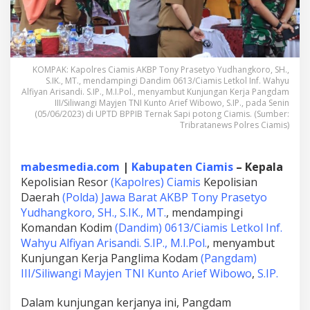
i
n
g
i
D
a
KOMPAK: Kapolres Ciamis AKBP Tony Prasetyo Yudhangkoro, SH.,
n
S.IK., MT., mendampingi Dandim 0613/Ciamis Letkol Inf. Wahyu
Alfiyan Arisandi. S.IP., M.I.Pol., menyambut Kunjungan Kerja Pangdam
d
III/Siliwangi Mayjen TNI Kunto Arief Wibowo, S.IP., pada Senin
i
(05/06/2023) di UPTD BPPIB Ternak Sapi potong Ciamis. (Sumber:
m
Tribratanews Polres Ciamis)
,
H
a
mabesmedia.com
|
Kabupaten Ciamis
– Kepala
d
i
Kepolisian Resor
(Kapolres) Ciamis
Kepolisian
r
Daerah
(Polda) Jawa Barat
AKBP Tony Prasetyo
i
Yudhangkoro, SH., S.IK., MT.
, mendampingi
K
Komandan Kodim
(Dandim) 0613/Ciamis
Letkol Inf.
e
Wahyu Alfiyan Arisandi. S.IP., M.I.Pol.
, menyambut
g
i
Kunjungan Kerja Panglima Kodam
(Pangdam)
a
III/Siliwangi
Mayjen TNI Kunto Arief Wibowo
,
S.IP.
t
a
Dalam kunjungan kerjanya ini, Pangdam
n