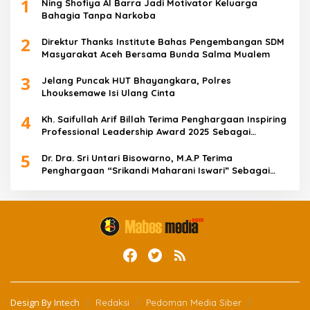
1
Ning Shofiya Al Barra Jadi Motivator Keluarga
Bahagia Tanpa Narkoba
2
Direktur Thanks Institute Bahas Pengembangan SDM
Masyarakat Aceh Bersama Bunda Salma Mualem
3
Jelang Puncak HUT Bhayangkara, Polres
Lhouksemawe Isi Ulang Cinta
4
Kh. Saifullah Arif Billah Terima Penghargaan Inspiring
Professional Leadership Award 2025 Sebagai
Indonesia’s Most Inspiring And Visionary Leader 2025
5
Dr. Dra. Sri Untari Bisowarno, M.A.P Terima
Penghargaan “Srikandi Maharani Iswari” Sebagai
Wanita Tangguh Pemimpin Berpengaruh
Design By
Intech
Redaksi
Pedoman Media Siber