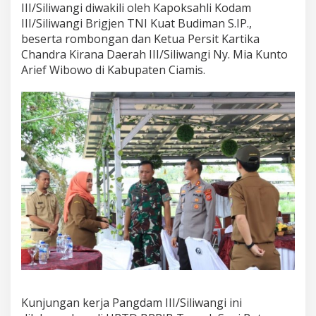
III/Siliwangi diwakili oleh Kapoksahli Kodam
d
i
III/Siliwangi Brigjen TNI Kuat Budiman S.IP.,
U
beserta rombongan dan Ketua Persit Kartika
P
Chandra Kirana Daerah III/Siliwangi Ny. Mia Kunto
T
Arief Wibowo di Kabupaten Ciamis.
D
B
P
P
I
B
T
e
r
n
a
k
S
a
p
i
P
o
t
Kunjungan kerja Pangdam III/Siliwangi ini
o