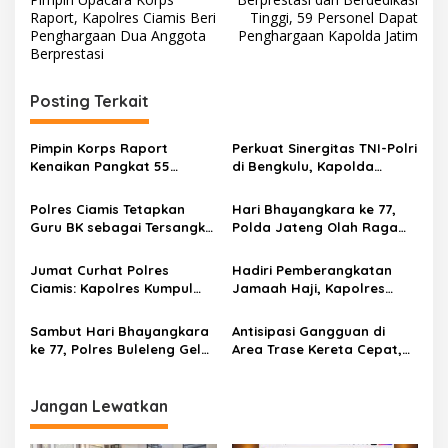
a
Raport, Kapolres Ciamis Beri
Tinggi, 59 Personel Dapat
v
Penghargaan Dua Anggota
Penghargaan Kapolda Jatim
Berprestasi
i
g
Posting Terkait
a
s
Pimpin Korps Raport
Perkuat Sinergitas TNI-Polri
Kenaikan Pangkat 55
di Bengkulu, Kapolda
i
Personel, Kapolres Ciamis
Bengkulu Terima Kunjungan
p
Tekankan Profesionalisme
Pangdam XXI/Radin Inten
Polres Ciamis Tetapkan
Hari Bhayangkara ke 77,
dan Dedikasi dalam
Guru BK sebagai Tersangka
Polda Jateng Olah Raga
o
Bertugas
Pelecehan
Bersama TNI-Polri
s
Jumat Curhat Polres
Hadiri Pemberangkatan
Ciamis: Kapolres Kumpul
Jamaah Haji, Kapolres
Bareng Warga di
Ciamis Pastikan Kegiatan
Pangkalan Ojek Cipicung
Berjalan Lancar
Sambut Hari Bhayangkara
Antisipasi Gangguan di
ke 77, Polres Buleleng Gelar
Area Trase Kereta Cepat,
Lomba Menembak
Kapolres Cimahi Langsung
Sosialisasi ke Masyarakat
Jangan Lewatkan