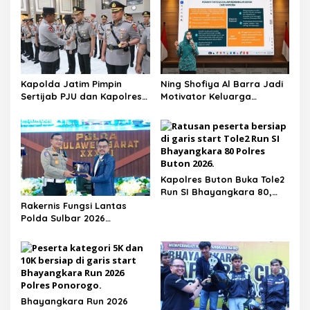
Kapolda Jatim Pimpin
Ning Shofiya Al Barra Jadi
Sertijab PJU dan Kapolres,
Motivator Keluarga
Perkuat Regenerasi
Bahagia Tanpa Narkoba
Kepemimpinan dan
Pelayanan Presisi
Kapolres Buton Buka Tole2
Run SI Bhayangkara 80,
Pererat Sinergi dengan
Rakernis Fungsi Lantas
Masyarakat
Polda Sulbar 2026
Menghadirkan Para Pakar
Hingga Motivator Nasional
Bhayangkara Run 2026