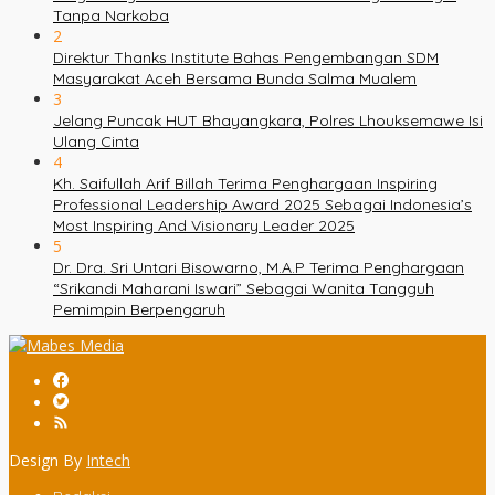
Tanpa Narkoba
2
Direktur Thanks Institute Bahas Pengembangan SDM
Masyarakat Aceh Bersama Bunda Salma Mualem
3
Jelang Puncak HUT Bhayangkara, Polres Lhouksemawe Isi
Ulang Cinta
4
Kh. Saifullah Arif Billah Terima Penghargaan Inspiring
Professional Leadership Award 2025 Sebagai Indonesia’s
Most Inspiring And Visionary Leader 2025
5
Dr. Dra. Sri Untari Bisowarno, M.A.P Terima Penghargaan
“Srikandi Maharani Iswari” Sebagai Wanita Tangguh
Pemimpin Berpengaruh
Design By
Intech